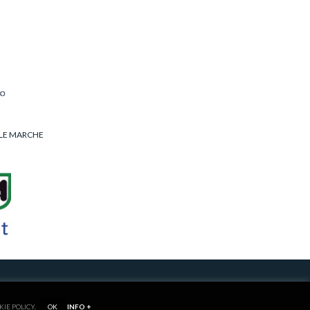
LLE MARCHE
RIVACY/COOKIE POLICY
KIE POLICY.
OK
INFO +