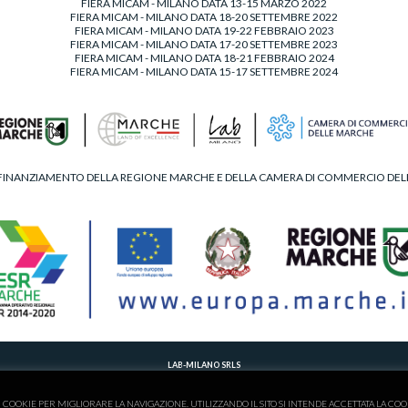
FIERA MICAM - MILANO DATA 13-15 MARZO 2022
FIERA MICAM - MILANO DATA 18-20 SETTEMBRE 2022
FIERA MICAM - MILANO DATA 19-22 FEBBRAIO 2023
FIERA MICAM - MILANO DATA 17-20 SETTEMBRE 2023
FIERA MICAM - MILANO DATA 18-21 FEBBRAIO 2024
FIERA MICAM - MILANO DATA 15-17 SETTEMBRE 2024
FINANZIAMENTO DELLA REGIONE MARCHE E DELLA CAMERA DI COMMERCIO DE
LAB-MILANO SRLS
T. 00390734902495 - M.
LABMILANOSHOES@GMAIL.COM
 DELLE IMPRESE DI FERMO - C.F./P.IVA 02263830446 - NUMERO REA 201017 - AMMINISTRATORE UNICO -
P
I COOKIE PER MIGLIORARE LA NAVIGAZIONE. UTILIZZANDO IL SITO SI INTENDE ACCETTATA LA COO
CONTRIBUTI INCASSATI NEL 2021