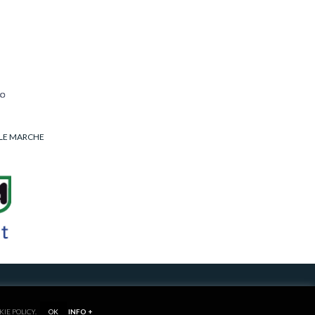
LLE MARCHE
RIVACY/COOKIE POLICY
KIE POLICY.
OK
INFO +