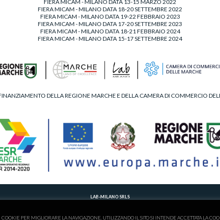
FIERA MICAM - MILANO DATA 13-15 MARZO 2022
FIERA MICAM - MILANO DATA 18-20 SETTEMBRE 2022
FIERA MICAM - MILANO DATA 19-22 FEBBRAIO 2023
FIERA MICAM - MILANO DATA 17-20 SETTEMBRE 2023
FIERA MICAM - MILANO DATA 18-21 FEBBRAIO 2024
FIERA MICAM - MILANO DATA 15-17 SETTEMBRE 2024
FINANZIAMENTO DELLA REGIONE MARCHE E DELLA CAMERA DI COMMERCIO DE
LAB-MILANO SRLS
T. 00390734902495 - M.
LABMILANOSHOES@GMAIL.COM
 DELLE IMPRESE DI FERMO - C.F./P.IVA 02263830446 - NUMERO REA 201017 - AMMINISTRATORE UNICO -
P
I COOKIE PER MIGLIORARE LA NAVIGAZIONE. UTILIZZANDO IL SITO SI INTENDE ACCETTATA LA COO
CONTRIBUTI INCASSATI NEL 2021