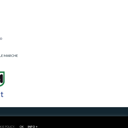
LLE MARCHE
RIVACY/COOKIE POLICY
KIE POLICY.
OK
INFO +