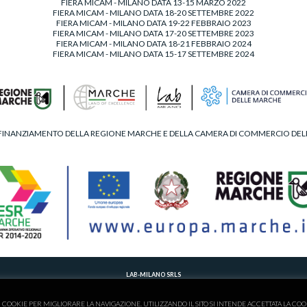
FIERA MICAM - MILANO DATA 13-15 MARZO 2022
FIERA MICAM - MILANO DATA 18-20 SETTEMBRE 2022
FIERA MICAM - MILANO DATA 19-22 FEBBRAIO 2023
FIERA MICAM - MILANO DATA 17-20 SETTEMBRE 2023
FIERA MICAM - MILANO DATA 18-21 FEBBRAIO 2024
FIERA MICAM - MILANO DATA 15-17 SETTEMBRE 2024
FINANZIAMENTO DELLA REGIONE MARCHE E DELLA CAMERA DI COMMERCIO DE
LAB-MILANO SRLS
T. 00390734902495 - M.
LABMILANOSHOES@GMAIL.COM
 DELLE IMPRESE DI FERMO - C.F./P.IVA 02263830446 - NUMERO REA 201017 - AMMINISTRATORE UNICO -
P
I COOKIE PER MIGLIORARE LA NAVIGAZIONE. UTILIZZANDO IL SITO SI INTENDE ACCETTATA LA COO
CONTRIBUTI INCASSATI NEL 2021