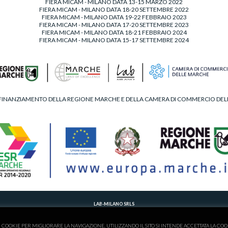
FIERA MICAM - MILANO DATA 13-15 MARZO 2022
FIERA MICAM - MILANO DATA 18-20 SETTEMBRE 2022
FIERA MICAM - MILANO DATA 19-22 FEBBRAIO 2023
FIERA MICAM - MILANO DATA 17-20 SETTEMBRE 2023
FIERA MICAM - MILANO DATA 18-21 FEBBRAIO 2024
FIERA MICAM - MILANO DATA 15-17 SETTEMBRE 2024
FINANZIAMENTO DELLA REGIONE MARCHE E DELLA CAMERA DI COMMERCIO DE
LAB-MILANO SRLS
T. 00390734902495 - M.
LABMILANOSHOES@GMAIL.COM
 DELLE IMPRESE DI FERMO - C.F./P.IVA 02263830446 - NUMERO REA 201017 - AMMINISTRATORE UNICO -
P
I COOKIE PER MIGLIORARE LA NAVIGAZIONE. UTILIZZANDO IL SITO SI INTENDE ACCETTATA LA COO
CONTRIBUTI INCASSATI NEL 2021