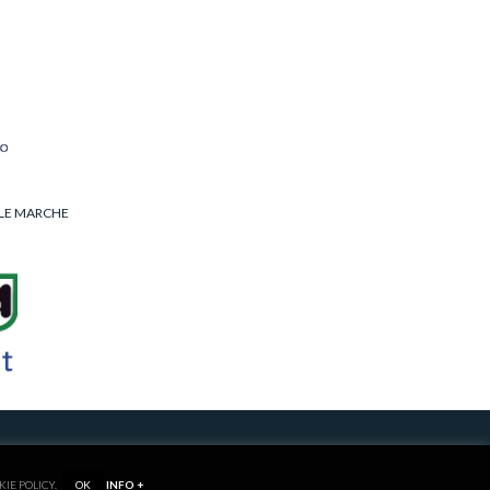
LLE MARCHE
RIVACY/COOKIE POLICY
KIE POLICY.
OK
INFO +