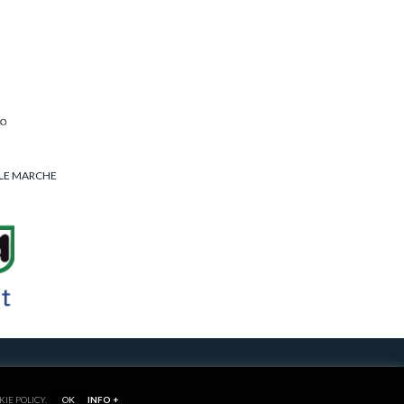
LLE MARCHE
RIVACY/COOKIE POLICY
KIE POLICY.
OK
INFO +