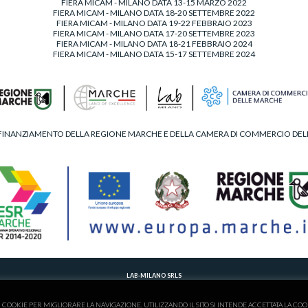
FIERA MICAM - MILANO DATA 13-15 MARZO 2022
FIERA MICAM - MILANO DATA 18-20 SETTEMBRE 2022
FIERA MICAM - MILANO DATA 19-22 FEBBRAIO 2023
FIERA MICAM - MILANO DATA 17-20 SETTEMBRE 2023
FIERA MICAM - MILANO DATA 18-21 FEBBRAIO 2024
FIERA MICAM - MILANO DATA 15-17 SETTEMBRE 2024
FINANZIAMENTO DELLA REGIONE MARCHE E DELLA CAMERA DI COMMERCIO DE
LAB-MILANO SRLS
T. 00390734902495 - M.
LABMILANOSHOES@GMAIL.COM
 DELLE IMPRESE DI FERMO - C.F./P.IVA 02263830446 - NUMERO REA 201017 - AMMINISTRATORE UNICO -
P
I COOKIE PER MIGLIORARE LA NAVIGAZIONE. UTILIZZANDO IL SITO SI INTENDE ACCETTATA LA COO
CONTRIBUTI INCASSATI NEL 2021