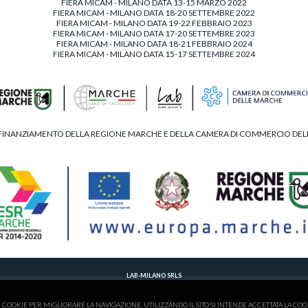
FIERA MICAM - MILANO DATA 13-15 MARZO 2022
FIERA MICAM - MILANO DATA 18-20 SETTEMBRE 2022
FIERA MICAM - MILANO DATA 19-22 FEBBRAIO 2023
FIERA MICAM - MILANO DATA 17-20 SETTEMBRE 2023
FIERA MICAM - MILANO DATA 18-21 FEBBRAIO 2024
FIERA MICAM - MILANO DATA 15-17 SETTEMBRE 2024
FINANZIAMENTO DELLA REGIONE MARCHE E DELLA CAMERA DI COMMERCIO DE
LAB-MILANO SRLS
T. 00390734902495 - M.
LABMILANOSHOES@GMAIL.COM
 DELLE IMPRESE DI FERMO - C.F./P.IVA 02263830446 - NUMERO REA 201017 - AMMINISTRATORE UNICO -
P
I COOKIE PER MIGLIORARE LA NAVIGAZIONE. UTILIZZANDO IL SITO SI INTENDE ACCETTATA LA COO
CONTRIBUTI INCASSATI NEL 2021