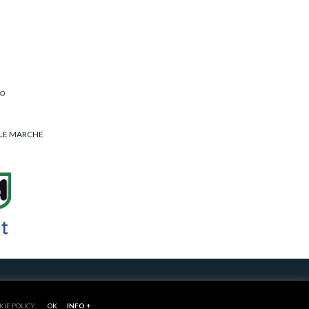
LLE MARCHE
RIVACY/COOKIE POLICY
KIE POLICY.
OK
INFO +